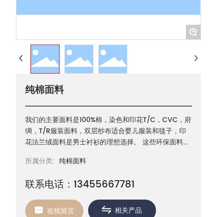
+
纯棉面料
我们的主要面料是100%棉，染色和印花T/C，CVC，府
绸，T/R服装面料，双层纱布适合婴儿服装和毯子，印
花法兰绒面料是男士衬衫的理想选择。 这些环保面料非
常适用于家用纺织品、床上用品、医院制服、婴儿服
所属分类:
纯棉面料
装、校服、工作服、服装衬里和袖珍面料......
联系电话：13455667781
相关产品
在线留言